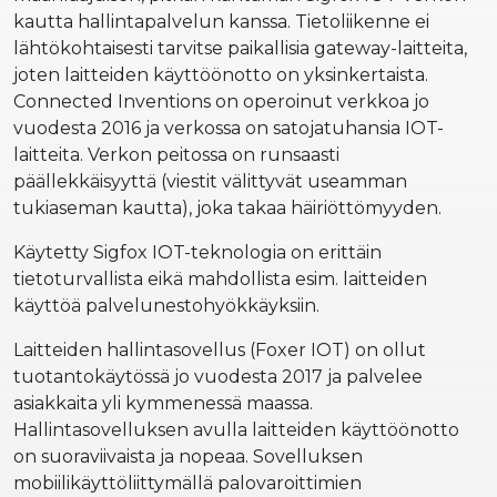
kautta hallintapalvelun kanssa. Tietoliikenne ei
lähtökohtaisesti tarvitse paikallisia gateway-laitteita,
joten laitteiden käyttöönotto on yksinkertaista.
Connected Inventions on operoinut verkkoa jo
vuodesta 2016 ja verkossa on satojatuhansia IOT-
laitteita. Verkon peitossa on runsaasti
päällekkäisyyttä (viestit välittyvät useamman
tukiaseman kautta), joka takaa häiriöttömyyden.
Käytetty Sigfox IOT-teknologia on erittäin
tietoturvallista eikä mahdollista esim. laitteiden
käyttöä palvelunestohyökkäyksiin.
Laitteiden hallintasovellus (Foxer IOT) on ollut
tuotantokäytössä jo vuodesta 2017 ja palvelee
asiakkaita yli kymmenessä maassa.
Hallintasovelluksen avulla laitteiden käyttöönotto
on suoraviivaista ja nopeaa. Sovelluksen
mobiilikäyttöliittymällä palovaroittimien