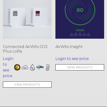
Connected AirWits CO2
AirWits Insight
Plus LoRa
Login
Login to see price
to
VIEW PRODUCTS
see
price
VIEW PRODUCTS