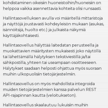
kohdistaminen oikeisiin huoneistoihin/huoneisiin on
helppoa vaikka asennettavia kohteita olisi runsaasti.
Hallintasovelluksen avulla voi määritellä mittaristoja
ja näyttöjä joustavasti kohdeyleisön mukaan (asukas,
isännöitsijä, huolto etc.) ja julkaista näkymiä
käyttäjäkohtaisesti.
Hallintasovellus hälyttää laitedatan perusteella ja
muokattavien määritysten mukaisesti joko näytöllä
tai lähettämällä hälytyksen tekstiviestillä ja/tai
sähkpostilla, yhteen tai useampaan osoitteeseen.
Hälytykset saadaan helposti ohjattua myös suoraan
muihin ulkopuolisiin tietojärjestelmiin.
Hallintasovellus on myös mahdollista integroida
muiden tietojärjestelmien kanssa palvelun REST
API-rajapinnan kautta (veloitukseton).
Hallintasovellus skaalautuu lukuisiin muihin