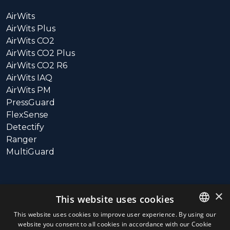
AirWits
AirWits Plus
AirWits CO2
AirWits CO2 Plus
AirWits CO2 R6
AirWits IAQ
AirWits PM
PressGuard
FlexSense
Detectify
Ranger
MultiGuard
SUPPORT
×
This website uses cookies
Call: +358 10 3115800
This website uses cookies to improve user experience. By using our
website you consent to all cookies in accordance with our Cookie
ENGLISH
Hours: 9:00 – 16:00 (UTC+3)