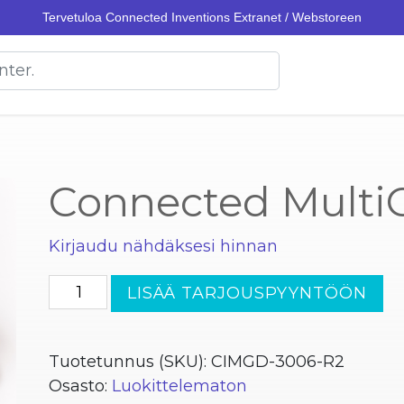
Tervetuloa Connected Inventions Extranet / Webstoreen
Connected Multi
Kirjaudu nähdäksesi hinnan
Connected
LISÄÄ TARJOUSPYYNTÖÖN
MultiGuard
RC1
määrä
Tuotetunnus (SKU):
CIMGD-3006-R2
Osasto:
Luokittelematon