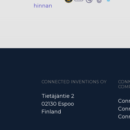
hinnan
CONNECTED INVENTIONS OY
CON
COM
Tietäjäntie 2
Conn
02130 Espoo
Conn
Finland
Conn