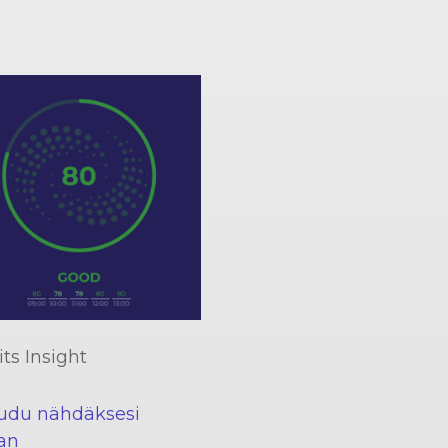
ts Insight
audu nähdäksesi
an