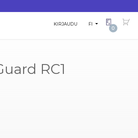
KIRJAUDU
FI
0
Guard RC1