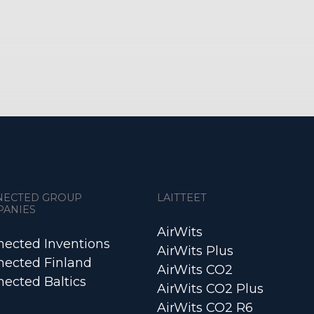
NECTED GROUP
LAITTEET
PANIES
AirWits
ected Inventions
AirWits Plus
ected Finland
AirWits CO2
ected Baltics
AirWits CO2 Plus
AirWits CO2 R6