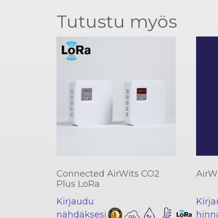
Tutustu myös
Connected AirWits CO2
AirWi
Plus LoRa
Kirjaudu
Kirj
nähdäksesi
hinn