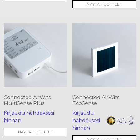
NÄYTÄ TUOTTEET
Connected AirWits
Connected AirWits
MultiSense Plus
EcoSense
Kirjaudu nähdäksesi
Kirjaudu
hinnan
nähdäksesi
hinnan
NÄYTÄ TUOTTEET
NÄYTÄ TUOTTEET