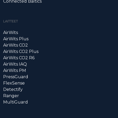
Connected Baltics
LAITTEET
AirWits
AirWits Plus
AirWits CO2
AirWits CO2 Plus
AirWits CO2 R6
AirWits IAQ
AirWits PM
PressGuard
FlexSense
Detectify
Ranger
MultiGuard