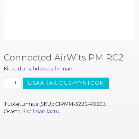
Connected AirWits PM RC2
Kirjaudu nähdäksesi hinnan
Connected
LISÄÄ TARJOUSPYYNTÖÖN
AirWits
PM
RC2
Tuotetunnus (SKU):
CIPMM-3226-R0303
määrä
Osasto:
Sisäilman laatu