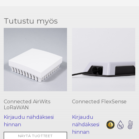
Tutustu myös
Connected AirWits
Connected FlexSense
LoRaWAN
Kirjaudu nähdäksesi
Kirjaudu
hinnan
nähdäksesi
hinnan
NÄYTÄ TUOTTEET