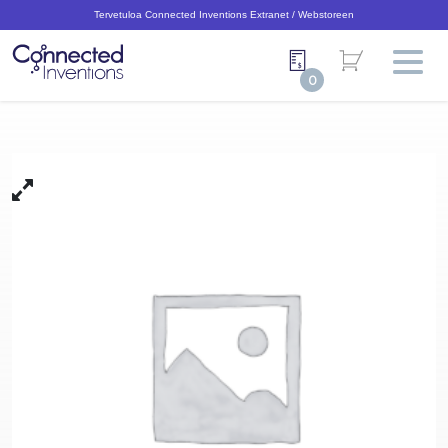
Tervetuloa Connected Inventions Extranet / Webstoreen
0