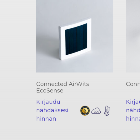
Connected AirWits
Conn
EcoSense
Kirjaudu
Kirj
nähdäksesi
nähd
hinnan
hinn