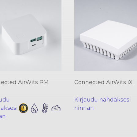
ected AirWits PM
Connected AirWits iX
audu
Kirjaudu nähdäksesi
äksesi
hinnan
an