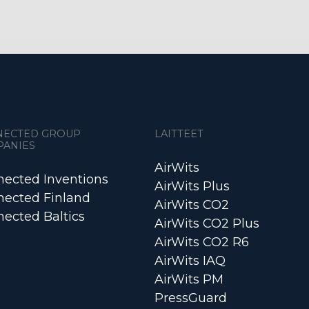
NECTED GROUP
LAITTEET
PANIES
AirWits
ected Inventions
AirWits Plus
ected Finland
AirWits CO2
ected Baltics
AirWits CO2 Plus
AirWits CO2 R6
AirWits IAQ
AirWits PM
PressGuard