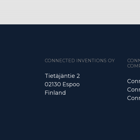
CONNECTED INVENTIONS OY
CON
COM
Tietäjäntie 2
Conn
02130 Espoo
Conn
Finland
Conn