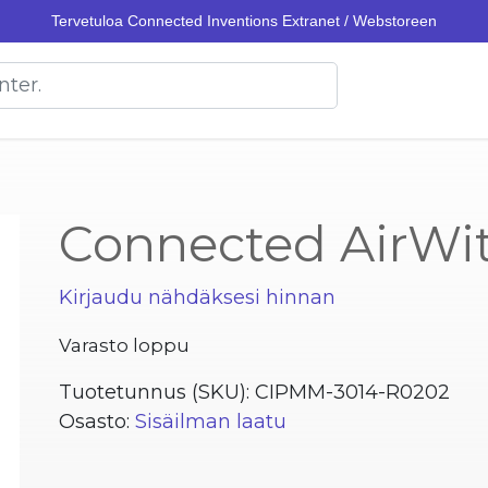
Tervetuloa Connected Inventions Extranet / Webstoreen
Connected AirWi
Kirjaudu nähdäksesi hinnan
Varasto loppu
Tuotetunnus (SKU):
CIPMM-3014-R0202
Osasto:
Sisäilman laatu