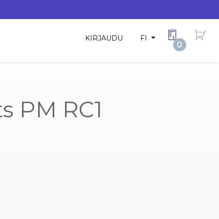
KIRJAUDU
FI
0
ts PM RC1